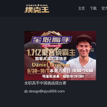
主页
下载
官
跳
至
正
文
全职高手中国挑战擂台赛
design@qiyu888.com
由