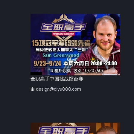
全职高手中国挑战擂台赛
design@qiyu888.com
由