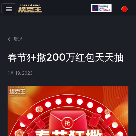
跳
至
正
文
后退
春节狂撒200万红包天天抽
1月 19, 2023