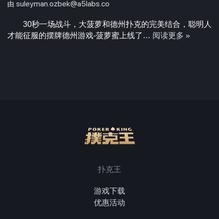
suleyman.ozbek@a5labs.co
由
30秒一场战斗，大菠萝和德州扑克的完美结合，聪明人
阅读更多 »
才能征服的摆牌德州游戏-菠萝蜜上线了…
扑克王
游戏下载
优惠活动