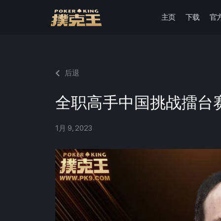
主页
下载
官
跳
至
正
文
后退
全职高手中国挑战擂台
1月 9, 2023