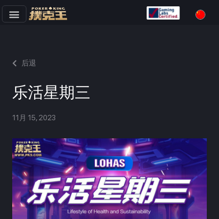
跳
至
正
文
后退
乐活星期三
11月 15, 2023